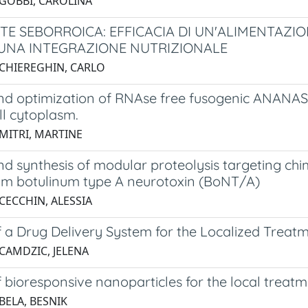
 GOBBI, CAROLINA
TE SEBORROICA: EFFICACIA DI UN'ALIMENTAZ
NA INTEGRAZIONE NUTRIZIONALE
 CHIEREGHIN, CARLO
nd optimization of RNAse free fusogenic ANANAS f
ll cytoplasm.
 MITRI, MARTINE
nd synthesis of modular proteolysis targeting ch
ium botulinum type A neurotoxin (BoNT/A)
CECCHIN, ALESSIA
f a Drug Delivery System for the Localized Treat
 CAMDZIC, JELENA
 bioresponsive nanoparticles for the local treat
BELA, BESNIK