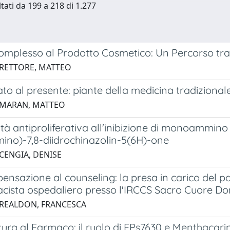
ltati da 199 a 218 di 1.277
omplesso al Prodotto Cosmetico: Un Percorso tra L
 RETTORE, MATTEO
to al presente: piante della medicina tradizionale 
 MARAN, MATTEO
vità antiproliferativa all'inibizione di monoammino o
mino)-7,8-diidrochinazolin-5(6H)-one
 CENGIA, DENISE
pensazione al counseling: la presa in carico del p
acista ospedaliero presso l'IRCCS Sacro Cuore Do
 REALDON, FRANCESCA
ura al Farmaco: il ruolo di EPs7630 e Menthacarin