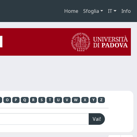
Home
Sfoglia
IT
Info
O
P
Q
R
S
T
U
V
W
X
Y
Z