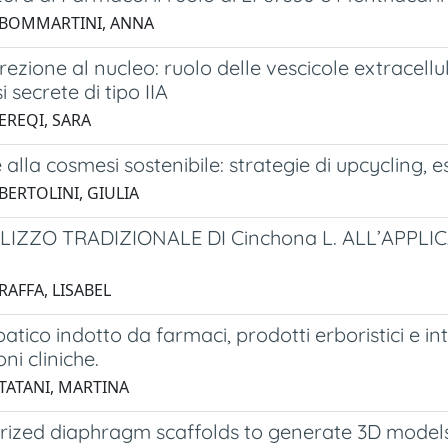
 BOMMARTINI, ANNA
rezione al nucleo: ruolo delle vescicole extracell
i secrete di tipo IIA
EREQI, SARA
e alla cosmesi sostenibile: strategie di upcycling,
BERTOLINI, GIULIA
LIZZO TRADIZIONALE DI Cinchona L. ALL’APPLI
RAFFA, LISABEL
tico indotto da farmaci, prodotti erboristici e in
ni cliniche.
 TATANI, MARTINA
arized diaphragm scaffolds to generate 3D models