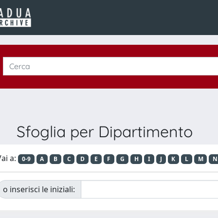
Sfoglia per Dipartimento
ai a:
0-9
A
B
C
D
E
F
G
H
I
J
K
L
M
N
o inserisci le iniziali: