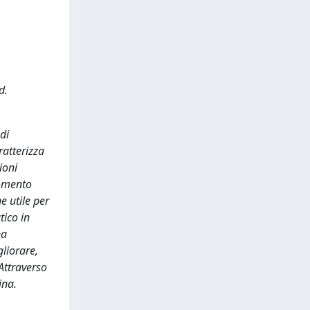
d.
di
ratterizza
ioni
momento
e utile per
tico in
na
gliorare,
 Attraverso
ina.