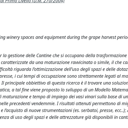
 Primo Livello (D.M. 270/2004)
ng winery spaces and equipment during the grape harvest perio
r la gestione delle Cantine che si occupano della trasformazione 
caratterizzate da una maturazione ravvicinata o simile, il che ca
icoltà riguarda l’ottimizzazione dell’uso degli spazi e delle dotaz
 e presse, i cui tempi di occupazione sono strettamente legati al 
. Il principale obbiettivo di questa ricerca è il trovare una soluzion
tica, a tal fine viene proposto lo sviluppo di un Modello Matema
di maturazione e tempo di impiego dei vasi vinari sulla base di u
 nelle precedenti vendemmie. I risultati ottenuti permettono di mi
 l’acquisto di nuove strumentazioni (es. serbatoi, presse, ecc..);
enza di uso degli spazi e delle attrezzature già disponibili in cant