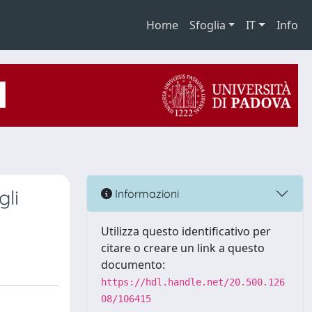
Home
Sfoglia
IT
Info
gli
Informazioni
Utilizza questo identificativo per
citare o creare un link a questo
documento:
https://hdl.handle.net/20.500.126
08/106415