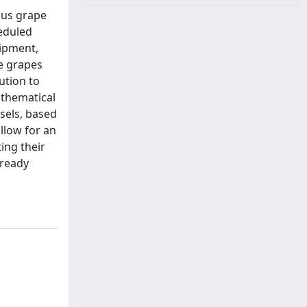
ous grape
heduled
uipment,
he grapes
ution to
athematical
sels, based
llow for an
ing their
lready