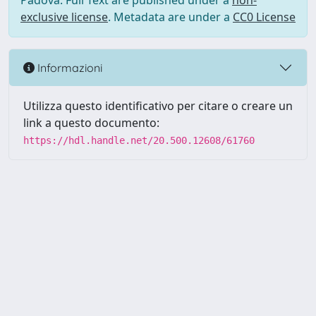
Padova. Full Text are published under a
non-
exclusive license
. Metadata are under a
CC0 License
Informazioni
Utilizza questo identificativo per citare o creare un
link a questo documento:
https://hdl.handle.net/20.500.12608/61760
Powered by UNITESI
-
Info
Sistema
-
Licenza
-
Utilizzo dei