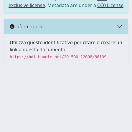
exclusive license
. Metadata are under a
CC0 License
Informazioni
Utilizza questo identificativo per citare o creare un
link a questo documento:
https://hdl.handle.net/20.500.12608/88139
Powered by UNITESI
-
Info
Sistema
-
Licenza
-
Utilizzo dei
Copyright © 2026