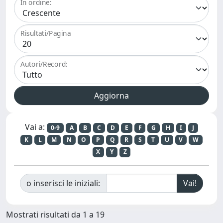
In ordine:
Risultati/Pagina
Autori/Record:
Vai a:
0-9
A
B
C
D
E
F
G
H
I
J
K
L
M
N
O
P
Q
R
S
T
U
V
W
X
Y
Z
o inserisci le iniziali:
Mostrati risultati da 1 a 19