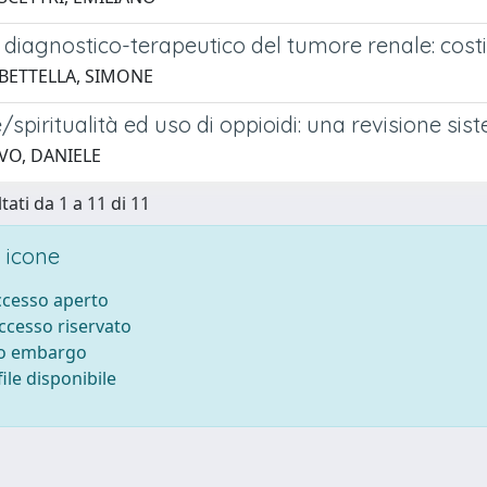
diagnostico-terapeutico del tumore renale: costi
 BETTELLA, SIMONE
/spiritualità ed uso di oppioidi: una revisione sis
 VO, DANIELE
tati da 1 a 11 di 11
 icone
accesso aperto
accesso riservato
to embargo
ile disponibile