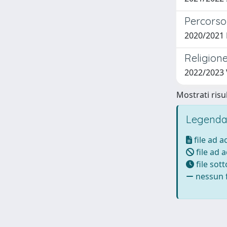
Percorso 
2020/2021
Religione
2022/2023
Mostrati risul
Legenda
file ad 
file ad 
file sot
nessun f