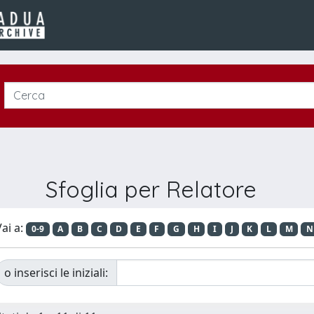
Sfoglia per Relatore
ai a:
0-9
A
B
C
D
E
F
G
H
I
J
K
L
M
N
o inserisci le iniziali: