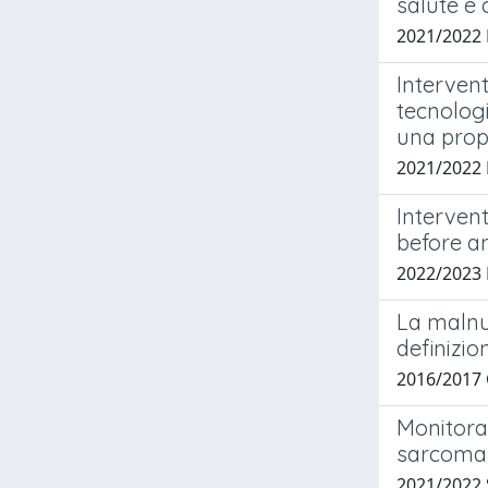
salute e 
2021/2022
Intervent
tecnolog
una propo
2021/2022
Intervent
before an
2022/2023
La malnut
definizio
2016/2017 
Monitorag
sarcoma 
2021/2022