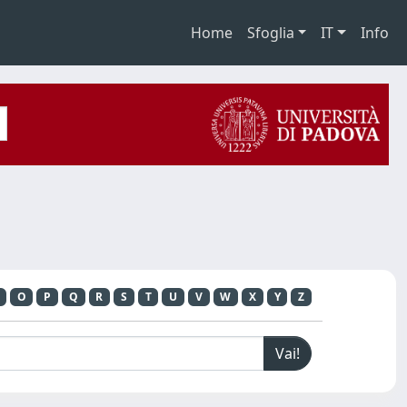
Home
Sfoglia
IT
Info
O
P
Q
R
S
T
U
V
W
X
Y
Z