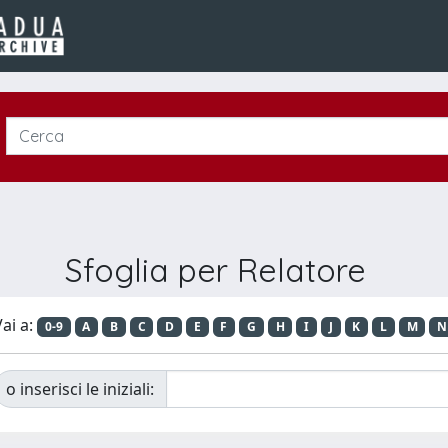
Sfoglia per Relatore
ai a:
0-9
A
B
C
D
E
F
G
H
I
J
K
L
M
N
o inserisci le iniziali: