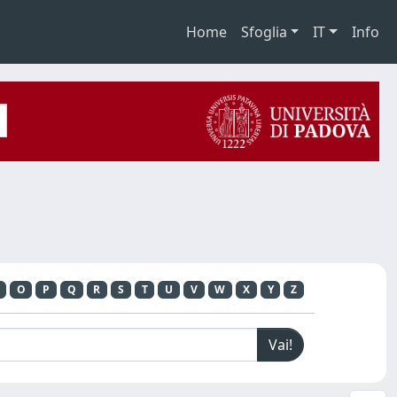
Home
Sfoglia
IT
Info
O
P
Q
R
S
T
U
V
W
X
Y
Z