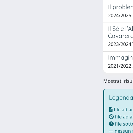
Il proble
2024/2025
Il Sé e l'
Cavarero
2023/2024
Immaginaz
2021/2022
Mostrati risul
Legenda
file ad 
file ad 
file sot
nessun f