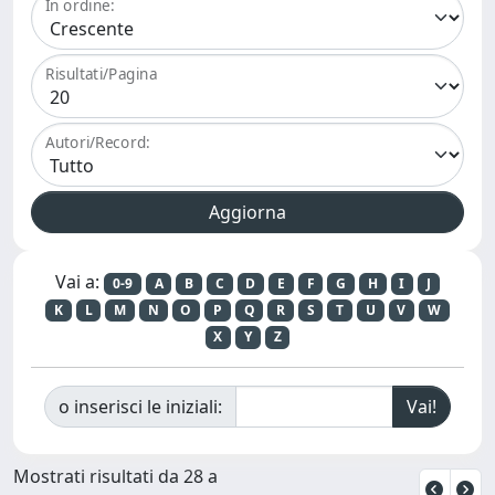
In ordine:
Risultati/Pagina
Autori/Record:
Vai a:
0-9
A
B
C
D
E
F
G
H
I
J
K
L
M
N
O
P
Q
R
S
T
U
V
W
X
Y
Z
o inserisci le iniziali:
Mostrati risultati da 28 a