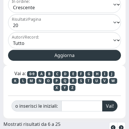
In ordine:
Risultati/Pagina
Autori/Record:
Vai a:
0-9
A
B
C
D
E
F
G
H
I
J
K
L
M
N
O
P
Q
R
S
T
U
V
W
X
Y
Z
o inserisci le iniziali:
Mostrati risultati da 6 a 25