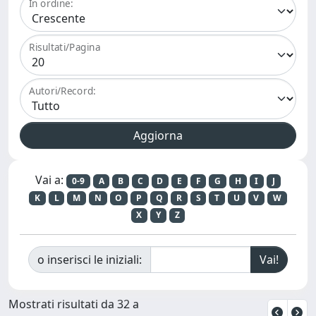
In ordine:
Risultati/Pagina
Autori/Record:
Vai a:
0-9
A
B
C
D
E
F
G
H
I
J
K
L
M
N
O
P
Q
R
S
T
U
V
W
X
Y
Z
o inserisci le iniziali:
Mostrati risultati da 32 a