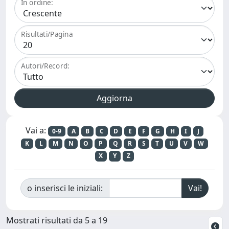
In ordine:
Risultati/Pagina
Autori/Record:
Vai a:
0-9
A
B
C
D
E
F
G
H
I
J
K
L
M
N
O
P
Q
R
S
T
U
V
W
X
Y
Z
o inserisci le iniziali:
Mostrati risultati da 5 a 19