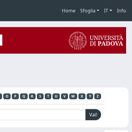
Home
Sfoglia
IT
Info
O
P
Q
R
S
T
U
V
W
X
Y
Z