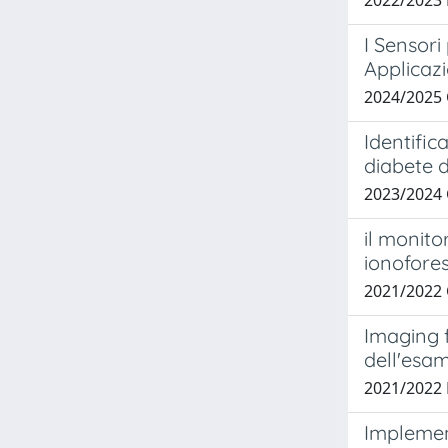
2022/2023
I Sensori
Applicazi
2024/2025
Identific
diabete di
2023/2024
il monito
ionofores
2021/2022
Imaging f
dell'esam
2021/2022 
Implement