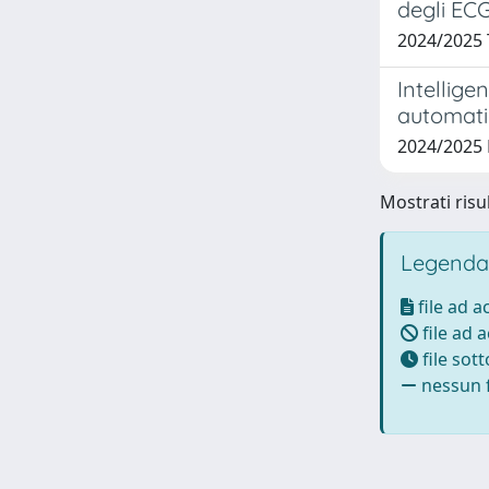
degli ECG
2024/2025
Intellige
automatic
2024/2025
Mostrati risul
Legenda
file ad 
file ad 
file sot
nessun f