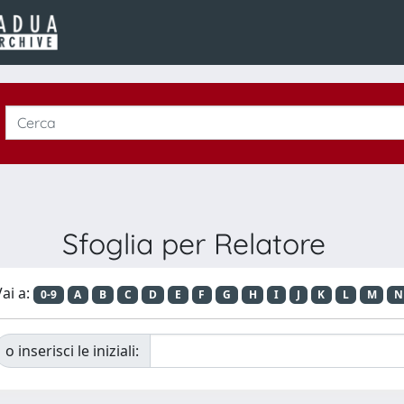
Sfoglia per Relatore
ai a:
0-9
A
B
C
D
E
F
G
H
I
J
K
L
M
N
o inserisci le iniziali: