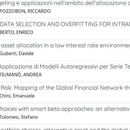
eting e applicazioni nell'ambito dell'allocazione d
 POZZOBON, RICCARDO
DATA SELECTION AND OVERFITTING FOR INTR
 BERTO, ENRICO
 asset allocation in a low interest rate environme
Guberti, Davide
Applicazione di Modelli Autoregressivi per Serie Te
 FIUMANÒ, ANDREA
 Risk: Mapping of the Global Financial Network t
Chini, Emanuele
choices with smart beta approaches: an alternati
Tolomeo, Stefano
portfolio choices, alternative asset and the global f