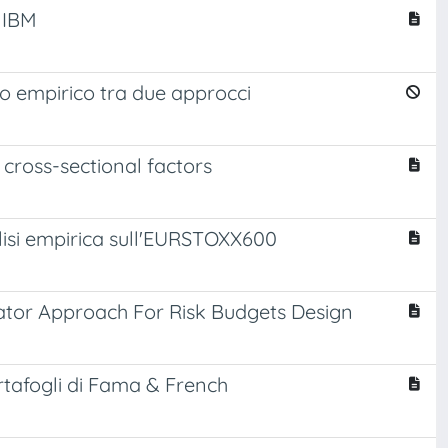
o IBM
nto empirico tra due approcci
 cross-sectional factors
lisi empirica sull'EURSTOXX600
cator Approach For Risk Budgets Design
portafogli di Fama & French