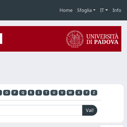
Home
Sfoglia
IT
Info
O
P
Q
R
S
T
U
V
W
X
Y
Z