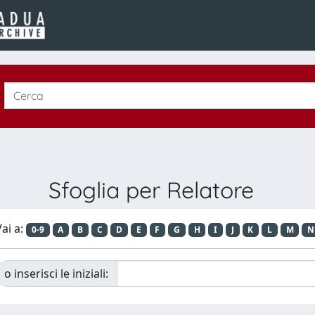
Sfoglia per Relatore
ai a:
0-9
A
B
C
D
E
F
G
H
I
J
K
L
M
N
o inserisci le iniziali: