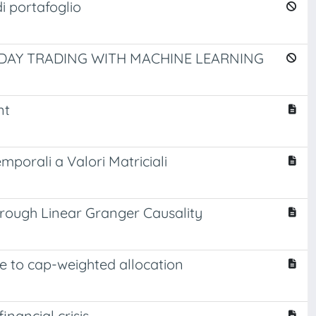
i portafoglio
ADAY TRADING WITH MACHINE LEARNING
nt
mporali a Valori Matriciali
hrough Linear Granger Causality
ve to cap-weighted allocation
inancial crisis