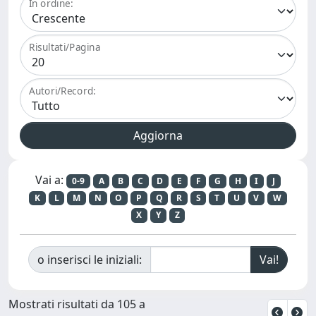
In ordine:
Risultati/Pagina
Autori/Record:
Vai a:
0-9
A
B
C
D
E
F
G
H
I
J
K
L
M
N
O
P
Q
R
S
T
U
V
W
X
Y
Z
o inserisci le iniziali:
Mostrati risultati da 105 a