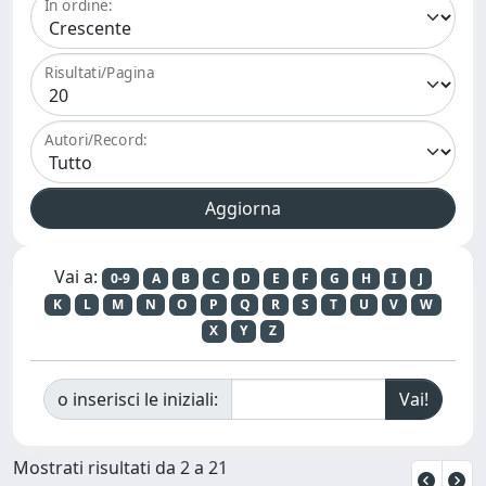
In ordine:
Risultati/Pagina
Autori/Record:
Vai a:
0-9
A
B
C
D
E
F
G
H
I
J
K
L
M
N
O
P
Q
R
S
T
U
V
W
X
Y
Z
o inserisci le iniziali:
Mostrati risultati da 2 a 21