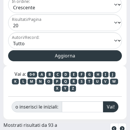
In ordine:
Risultati/Pagina
Autori/Record:
Vai a:
0-9
A
B
C
D
E
F
G
H
I
J
K
L
M
N
O
P
Q
R
S
T
U
V
W
X
Y
Z
o inserisci le iniziali:
Mostrati risultati da 93 a