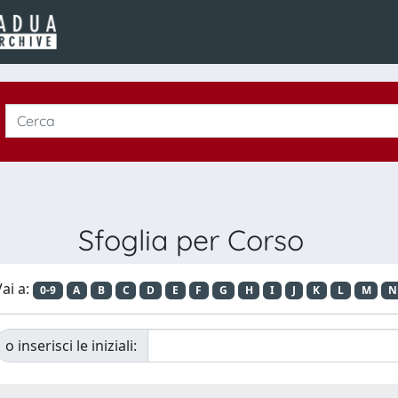
Sfoglia per Corso
ai a:
0-9
A
B
C
D
E
F
G
H
I
J
K
L
M
N
o inserisci le iniziali: