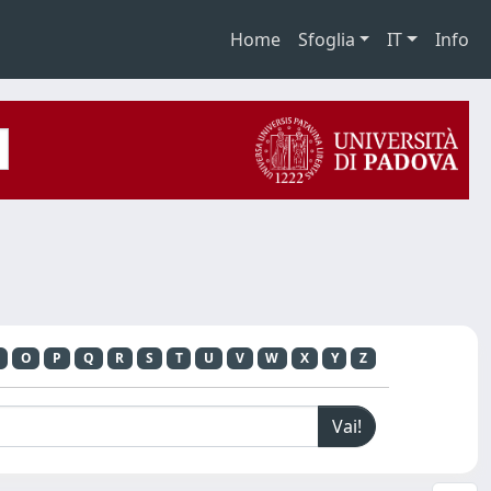
Home
Sfoglia
IT
Info
O
P
Q
R
S
T
U
V
W
X
Y
Z