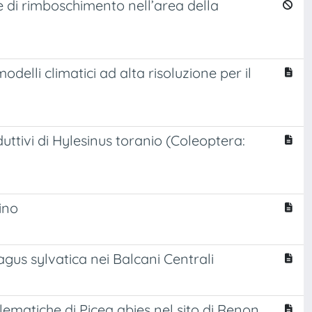
e di rimboschimento nell’area della
odelli climatici ad alta risoluzione per il
oduttivi di Hylesinus toranio (Coleoptera:
ino
Fagus sylvatica nei Balcani Centrali
xilematiche di Picea abies nel sito di Renon