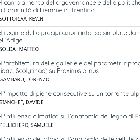
el cambiamento della governance e delle politich
a Comunità di Fiemme in Trentino
 SOTTORIVA, KEVIN
el regime delle precipitazioni intense simulate da m
ll’Adige
 SOLDA', MATTEO
ell'architettura delle gallerie e dei parametri ripr
idae, Scolytinae) su Fraxinus ornus
6 GAMBARO, LORENZO
ell'impatto di piene consecutive su un torrente alp
 BIANCHET, DAVIDE
ell'influenza climatica sull'anatomia del legno di 
 PELLICHERO, SAMUELE
ell'influenza del clima sull'anatomia delle cellule 