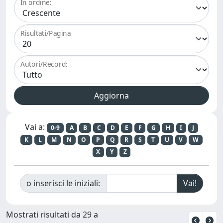
In ordine:
Risultati/Pagina
Autori/Record:
Vai a:
0-9
A
B
C
D
E
F
G
H
I
J
K
L
M
N
O
P
Q
R
S
T
U
V
W
X
Y
Z
o inserisci le iniziali:
Mostrati risultati da 29 a