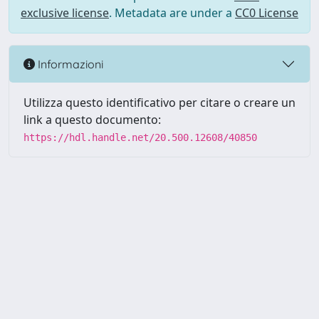
exclusive license
. Metadata are under a
CC0 License
Informazioni
Utilizza questo identificativo per citare o creare un
link a questo documento:
https://hdl.handle.net/20.500.12608/40850
Powered by UNITESI
-
Info
Sistema
-
Licenza
-
Utilizzo dei
Copyright © 2026