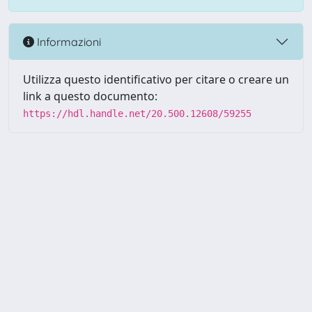
Informazioni
Utilizza questo identificativo per citare o creare un
link a questo documento:
https://hdl.handle.net/20.500.12608/59255
Powered by UNITESI
-
Info
Sistema
-
Licenza
-
Utilizzo dei
Copyright © 2026
cookie
-
Area riservata