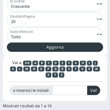
In ordine:
Risultati/Pagina
Autori/Record:
Vai a:
0-9
A
B
C
D
E
F
G
H
I
J
K
L
M
N
O
P
Q
R
S
T
U
V
W
X
Y
Z
o inserisci le iniziali:
Mostrati risultati da 1 a 16