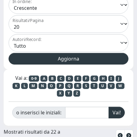
In ordine:
Risultati/Pagina
Autori/Record:
Vai a:
0-9
A
B
C
D
E
F
G
H
I
J
K
L
M
N
O
P
Q
R
S
T
U
V
W
X
Y
Z
o inserisci le iniziali:
Mostrati risultati da 22 a