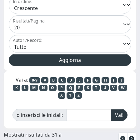
In ordine:
Risultati/Pagina
Autori/Record:
Vai a:
0-9
A
B
C
D
E
F
G
H
I
J
K
L
M
N
O
P
Q
R
S
T
U
V
W
X
Y
Z
o inserisci le iniziali:
Mostrati risultati da 31 a