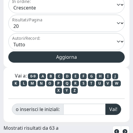
In ordine:
Risultati/Pagina
Autori/Record:
Vai a:
0-9
A
B
C
D
E
F
G
H
I
J
K
L
M
N
O
P
Q
R
S
T
U
V
W
X
Y
Z
o inserisci le iniziali:
Mostrati risultati da 63 a