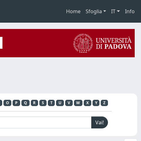
Home
Sfoglia
IT
Info
O
P
Q
R
S
T
U
V
W
X
Y
Z