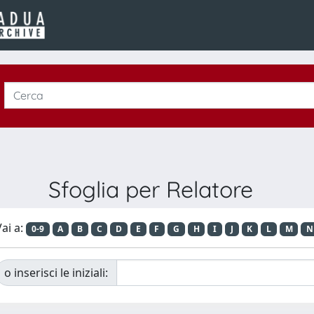
Sfoglia per Relatore
ai a:
0-9
A
B
C
D
E
F
G
H
I
J
K
L
M
N
o inserisci le iniziali: