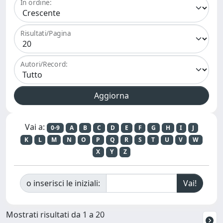
In ordine:
Risultati/Pagina
Autori/Record:
Vai a:
0-9
A
B
C
D
E
F
G
H
I
J
K
L
M
N
O
P
Q
R
S
T
U
V
W
X
Y
Z
o inserisci le iniziali:
Mostrati risultati da 1 a 20