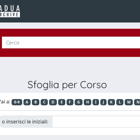
Sfoglia per Corso
ai a:
0-9
A
B
C
D
E
F
G
H
I
J
K
L
M
N
o inserisci le iniziali: