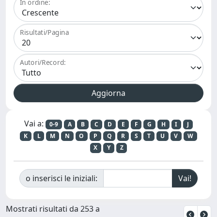
In ordine:
Risultati/Pagina
Autori/Record:
Vai a:
0-9
A
B
C
D
E
F
G
H
I
J
K
L
M
N
O
P
Q
R
S
T
U
V
W
X
Y
Z
o inserisci le iniziali:
Mostrati risultati da 253 a