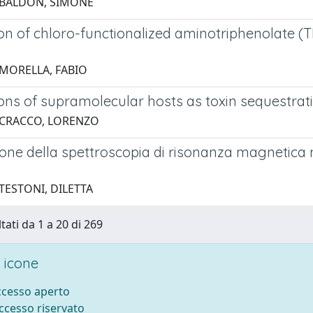
 BALDON, SIMONE
on of chloro-functionalized aminotriphenolate (T
 MORELLA, FABIO
ions of supramolecular hosts as toxin sequestrat
 CRACCO, LORENZO
one della spettroscopia di risonanza magnetica nuc
TESTONI, DILETTA
tati da 1 a 20 di 269
 icone
accesso aperto
accesso riservato