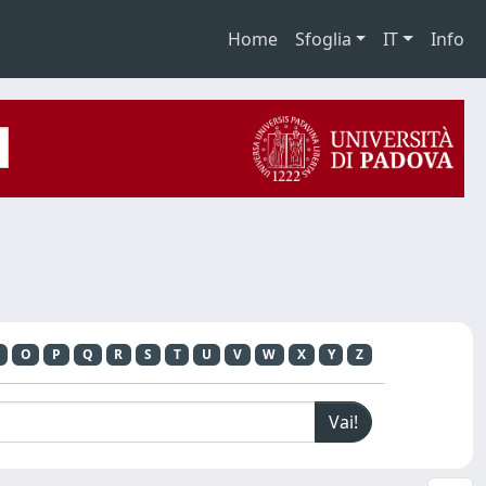
Home
Sfoglia
IT
Info
O
P
Q
R
S
T
U
V
W
X
Y
Z