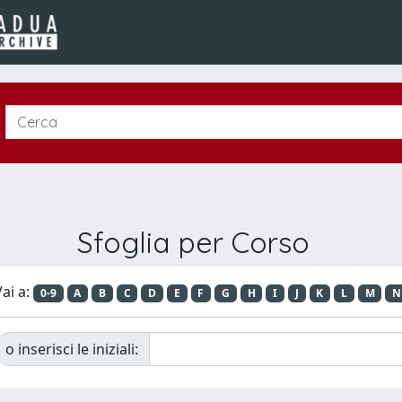
Sfoglia per Corso
ai a:
0-9
A
B
C
D
E
F
G
H
I
J
K
L
M
N
o inserisci le iniziali: