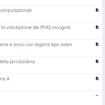
i computazionali
 la valutazione dei PFAS incogniti
rame e zinco con leganti tipo salen
ella pirrolizidina
ina A