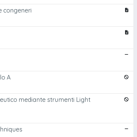
 e congeneri
olo A
aceutico mediante strumenti Light
chniques