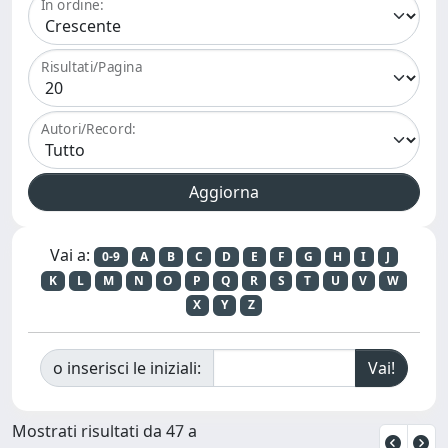
In ordine:
Risultati/Pagina
Autori/Record:
Vai a:
0-9
A
B
C
D
E
F
G
H
I
J
K
L
M
N
O
P
Q
R
S
T
U
V
W
X
Y
Z
o inserisci le iniziali:
Mostrati risultati da 47 a