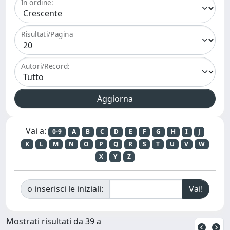
In ordine:
Risultati/Pagina
Autori/Record:
Vai a:
0-9
A
B
C
D
E
F
G
H
I
J
K
L
M
N
O
P
Q
R
S
T
U
V
W
X
Y
Z
o inserisci le iniziali:
Mostrati risultati da 39 a