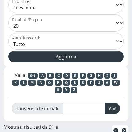
In ordine:
Risultati/Pagina
Autori/Record:
Vai a:
0-9
A
B
C
D
E
F
G
H
I
J
K
L
M
N
O
P
Q
R
S
T
U
V
W
X
Y
Z
o inserisci le iniziali:
Mostrati risultati da 91 a