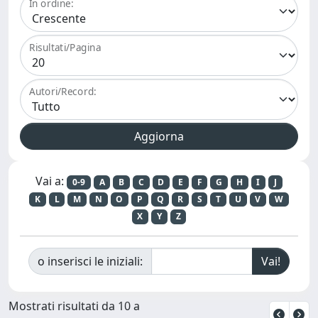
In ordine:
Risultati/Pagina
Autori/Record:
Vai a:
0-9
A
B
C
D
E
F
G
H
I
J
K
L
M
N
O
P
Q
R
S
T
U
V
W
X
Y
Z
o inserisci le iniziali:
Mostrati risultati da 10 a