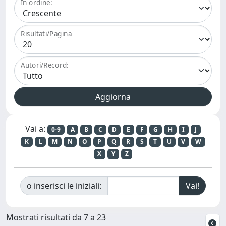
In ordine:
Risultati/Pagina
Autori/Record:
Vai a:
0-9
A
B
C
D
E
F
G
H
I
J
K
L
M
N
O
P
Q
R
S
T
U
V
W
X
Y
Z
o inserisci le iniziali:
Mostrati risultati da 7 a 23