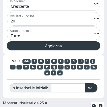
In ordine:
Risultati/Pagina
Autori/Record:
Vai a:
0-9
A
B
C
D
E
F
G
H
I
J
K
L
M
N
O
P
Q
R
S
T
U
V
W
X
Y
Z
o inserisci le iniziali:
Mostrati risultati da 25 a