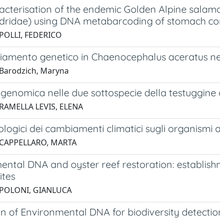
racterisation of the endemic Golden Alpine sala
ridae) using DNA metabarcoding of stomach co
POLLI, FEDERICO
iamento genetico in Chaenocephalus aceratus nell
Barodzich, Maryna
à genomica nelle due sottospecie della testuggin
 RAMELLA LEVIS, ELENA
cologici dei cambiamenti climatici sugli organismi 
 CAPPELLARO, MARTA
ental DNA and oyster reef restoration: establish
ites
 POLONI, GIANLUCA
on of Environmental DNA for biodiversity detecti