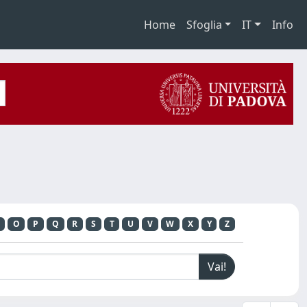
Home
Sfoglia
IT
Info
O
P
Q
R
S
T
U
V
W
X
Y
Z