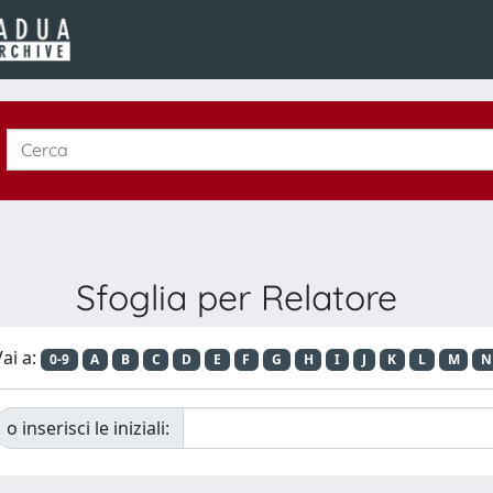
Sfoglia per Relatore
ai a:
0-9
A
B
C
D
E
F
G
H
I
J
K
L
M
N
o inserisci le iniziali: