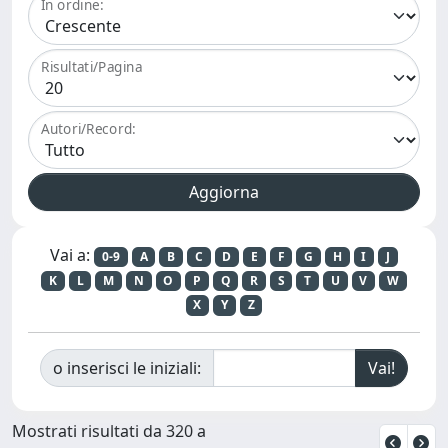
In ordine:
Risultati/Pagina
Autori/Record:
Vai a:
0-9
A
B
C
D
E
F
G
H
I
J
K
L
M
N
O
P
Q
R
S
T
U
V
W
X
Y
Z
o inserisci le iniziali:
Mostrati risultati da 320 a