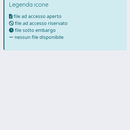
Legenda icone
file ad accesso aperto
file ad accesso riservato
file sotto embargo
nessun file disponibile
Powered by UNITESI
-
Info
Sistema
-
Licenza
-
Utilizzo dei
Copyright © 2026
cookie
-
Area riservata