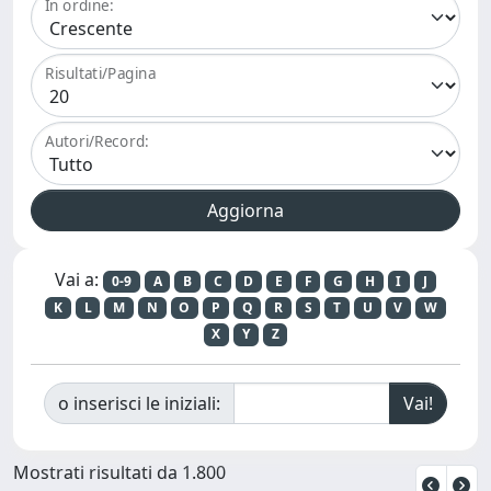
In ordine:
Risultati/Pagina
Autori/Record:
Vai a:
0-9
A
B
C
D
E
F
G
H
I
J
K
L
M
N
O
P
Q
R
S
T
U
V
W
X
Y
Z
o inserisci le iniziali:
Mostrati risultati da 1.800