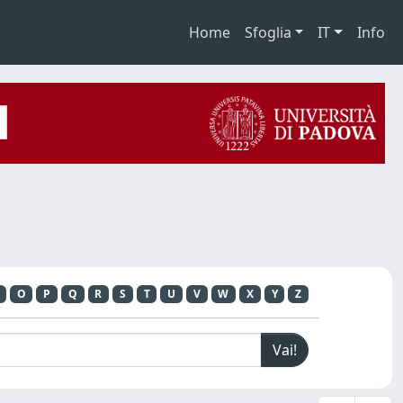
Home
Sfoglia
IT
Info
O
P
Q
R
S
T
U
V
W
X
Y
Z