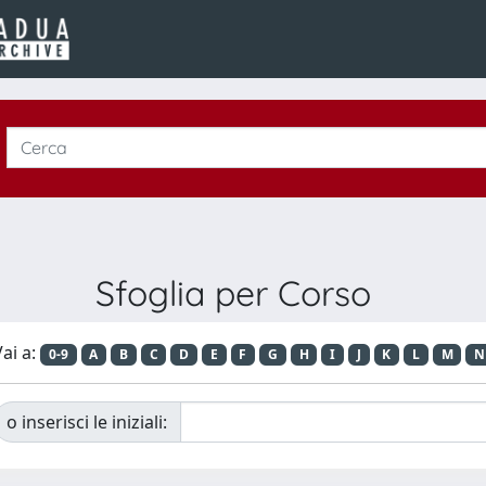
Sfoglia per Corso
ai a:
0-9
A
B
C
D
E
F
G
H
I
J
K
L
M
N
o inserisci le iniziali: