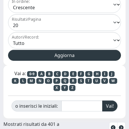
In ordine:
Risultati/Pagina
Autori/Record:
Vai a:
0-9
A
B
C
D
E
F
G
H
I
J
K
L
M
N
O
P
Q
R
S
T
U
V
W
X
Y
Z
o inserisci le iniziali:
Mostrati risultati da 401 a