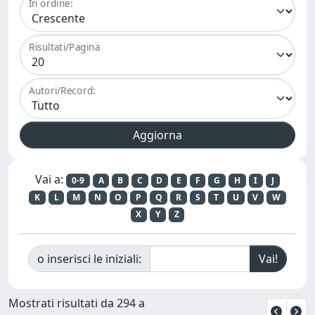
In ordine:
Risultati/Pagina
Autori/Record:
Vai a:
0-9
A
B
C
D
E
F
G
H
I
J
K
L
M
N
O
P
Q
R
S
T
U
V
W
X
Y
Z
o inserisci le iniziali:
Mostrati risultati da 294 a