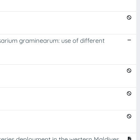
y
sarium graminearum: use of different
eries deployment in the western Maldives