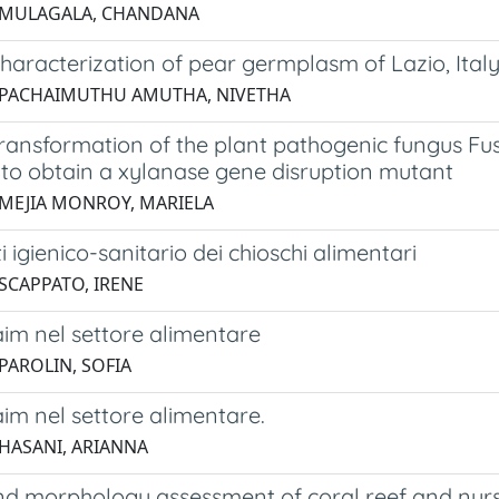
2 MULAGALA, CHANDANA
haracterization of pear germplasm of Lazio, Ital
 PACHAIMUTHU AMUTHA, NIVETHA
transformation of the plant pathogenic fungus Fu
to obtain a xylanase gene disruption mutant
 MEJIA MONROY, MARIELA
ti igienico-sanitario dei chioschi alimentari
 SCAPPATO, IRENE
aim nel settore alimentare
 PAROLIN, SOFIA
im nel settore alimentare.
 HASANI, ARIANNA
nd morphology assessment of coral reef and nurs