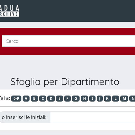
Sfoglia per Dipartimento
ai a:
0-9
A
B
C
D
E
F
G
H
I
J
K
L
M
N
o inserisci le iniziali: