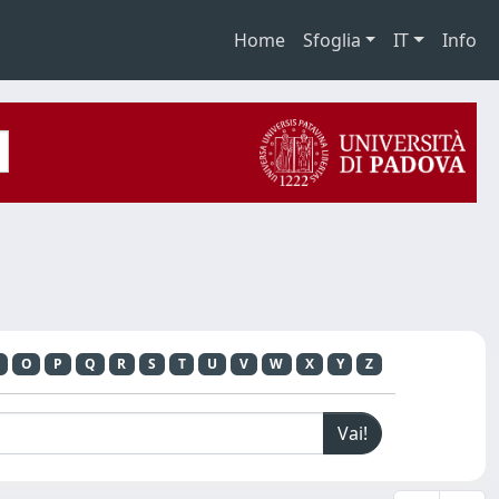
Home
Sfoglia
IT
Info
O
P
Q
R
S
T
U
V
W
X
Y
Z