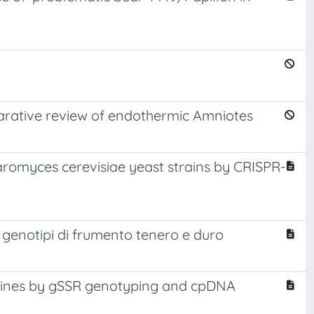
arative review of endothermic Amniotes
romyces cerevisiae yeast strains by CRISPR-
n genotipi di frumento tenero e duro
l lines by gSSR genotyping and cpDNA