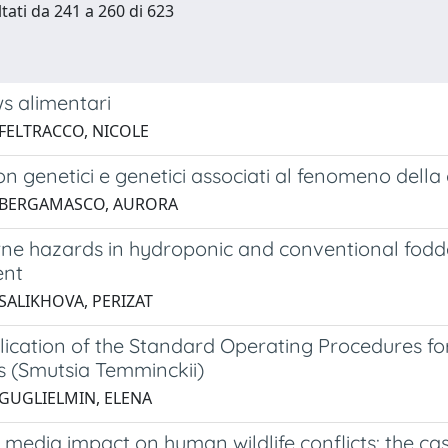
ltati da 241 a 260 di 623
s alimentari
 FELTRACCO, NICOLE
on genetici e genetici associati al fenomeno dell
5 BERGAMASCO, AURORA
ne hazards in hydroponic and conventional fodde
ent
 SALIKHOVA, PERIZAT
lication of the Standard Operating Procedures for
s (Smutsia Temminckii)
 GUGLIELMIN, ELENA
media impact on human wildlife conflicts: the ca