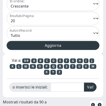
In ordine:
Risultati/Pagina
Autori/Record:
Vai a:
0-9
A
B
C
D
E
F
G
H
I
J
K
L
M
N
O
P
Q
R
S
T
U
V
W
X
Y
Z
o inserisci le iniziali:
Mostrati risultati da 90 a