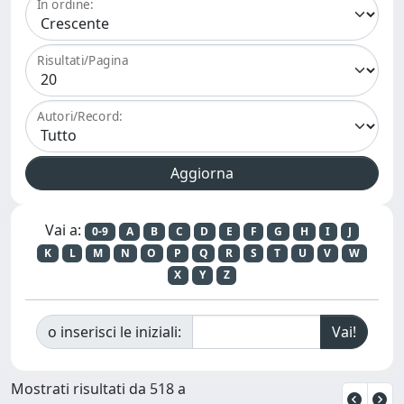
In ordine:
Risultati/Pagina
Autori/Record:
Vai a:
0-9
A
B
C
D
E
F
G
H
I
J
K
L
M
N
O
P
Q
R
S
T
U
V
W
X
Y
Z
o inserisci le iniziali:
Mostrati risultati da 518 a