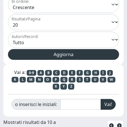
In ordine:
Risultati/Pagina
Autori/Record:
Vai a:
0-9
A
B
C
D
E
F
G
H
I
J
K
L
M
N
O
P
Q
R
S
T
U
V
W
X
Y
Z
o inserisci le iniziali:
Mostrati risultati da 10 a