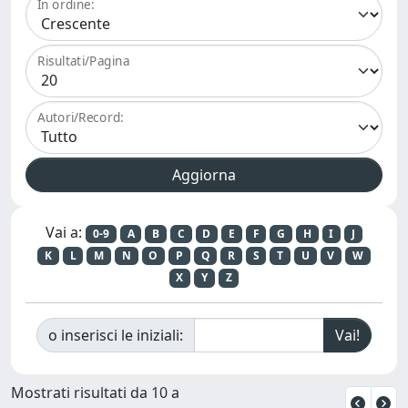
In ordine:
Risultati/Pagina
Autori/Record:
Vai a:
0-9
A
B
C
D
E
F
G
H
I
J
K
L
M
N
O
P
Q
R
S
T
U
V
W
X
Y
Z
o inserisci le iniziali:
Mostrati risultati da 10 a