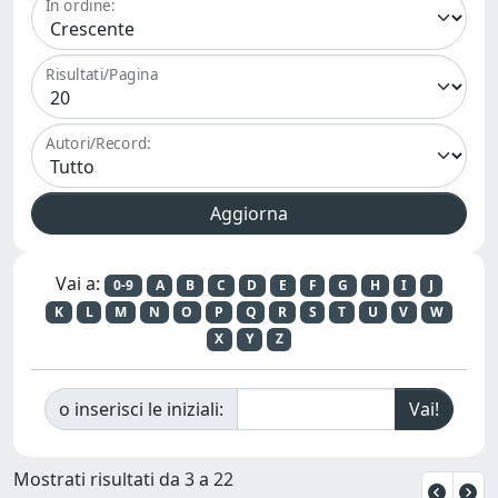
In ordine:
Risultati/Pagina
Autori/Record:
Vai a:
0-9
A
B
C
D
E
F
G
H
I
J
K
L
M
N
O
P
Q
R
S
T
U
V
W
X
Y
Z
o inserisci le iniziali:
Mostrati risultati da 3 a 22