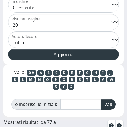
In ordine:
Risultati/Pagina
Autori/Record:
Vai a:
0-9
A
B
C
D
E
F
G
H
I
J
K
L
M
N
O
P
Q
R
S
T
U
V
W
X
Y
Z
o inserisci le iniziali:
Mostrati risultati da 77 a