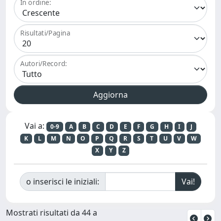
In ordine:
Risultati/Pagina
Autori/Record:
Vai a:
0-9
A
B
C
D
E
F
G
H
I
J
K
L
M
N
O
P
Q
R
S
T
U
V
W
X
Y
Z
o inserisci le iniziali:
Mostrati risultati da 44 a