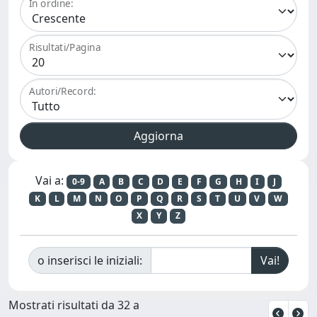
In ordine:
Risultati/Pagina
Autori/Record:
Vai a:
0-9
A
B
C
D
E
F
G
H
I
J
K
L
M
N
O
P
Q
R
S
T
U
V
W
X
Y
Z
o inserisci le iniziali:
Mostrati risultati da 32 a